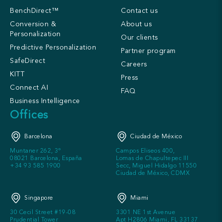
BenchDirect™
Contact us
Conversion &
About us
Personalization
Our clients
Predictive Personalization
Partner program
SafeDirect
Careers
KITT
Press
Connect AI
FAQ
Business Intelligence
Offices
Barcelona
Ciudad de México
Muntaner 262, 3º
Campos Eliseos 400,
08021 Barcelona, España
Lomas de Chapultepec III
+34 93 585 1900
Secc, Miguel Hidalgo 11550
Ciudad de México, CDMX
Singapore
Miami
30 Cecil Street #19-08
3301 NE 1st Avenue
Prudential Tower
Apt H2806 Miami, FL 33137