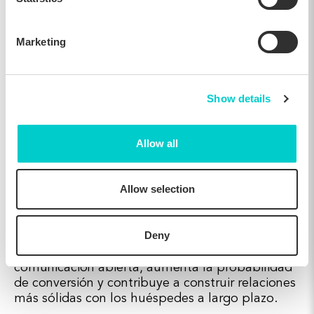
Presentar mensajes distintos en momentos clave
Marketing
The G Hotels Istanbul
diseñó un Exit Message
para volver a captar a los usuarios que se
disponían a abandonar la web sin completar la
reserva. El mensaje presentaba una oferta
Show details
“Quédate más tiempo, ahorra más”, en la que
los huéspedes que reservaran cinco noches o
Allow all
más recibirían la última noche gratis. Este
mensaje oportuno no solo capta la atención en
un momento crítico, sino que también anima a
Allow selection
los huéspedes a considerar una estancia más
prolongada. Al incluir
Saved Search
, el hotel
ofrece flexibilidad a los usuarios que aún no
Deny
están listos para reservar, y además recoge
valiosos datos propios. Esto mantiene la
comunicación abierta, aumenta la probabilidad
de conversión y contribuye a construir relaciones
más sólidas con los huéspedes a largo plazo.