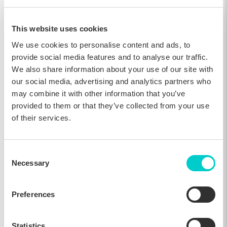
de sus fechas de viaje seleccionadas y número de noches.
Utilizando un sticky Layer con un mensaje claro, el hotel
promociona una oferta atractiva: quédate tres noches y ahorra
un 50 % en la última. La campaña llegó estratégicamente a los
This website uses cookies
usuarios que buscaban estancias entre semana, presentando un
incentivo oportuno para alargar su viaje hasta el fin de semana.
We use cookies to personalise content and ads, to
Al alinear la oferta con la intención del huésped y sus patrones
provide social media features and to analyse our traffic.
de viaje, el hotel logró impulsar más reservas durante la
We also share information about your use of our site with
temporada baja mientras aumentaba el valor medio de cada
reserva.
our social media, advertising and analytics partners who
may combine it with other information that you’ve
provided to them or that they’ve collected from your use
of their services.
Consent
Necessary
Selection
Preferences
Sticky layer que promociona estancias más largas
Statistics